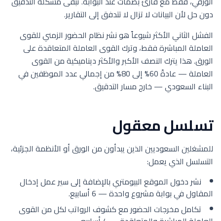
الورقي، فقط مع قارئ بصمات عند البوابة. تبقى مشكلة التدقيق
دون حل لأن البيانات لا تزال لا تتدفق إلى التقارير.
الفشل الثاني الأكثر شيوعاً هو نشر نظام الحضور الزمني للقوى
العاملة المباشرة فقط، وترك القوى العاملة المتعاقدة على
الورق. هذا يترك النصف الأكبر والأكثر ديناميكية من القوى
العاملة — عادةً 60% إلى 80% من إجمالي عدد الموظفين في
البناء السعودي — خارج مسار التدقيق.
تسلسل معقول
للمشغلين السعوديين الذين يبدأون من الورق أو الأنظمة الجزئية،
التسلسل الذي يعمل:
نشر دخول الموقع البيومتري بالإضافة إلى سير عمل إدخال
المقاول في بوابة مشروع واحدة — 6 أسابيع.
تكامل مخرجات الحضور مع كشوف الرواتب لكل من القوى