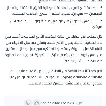
العاملة المباشرة والمتعاقدة — 4 أسابيع.
إضافة تتبع القوى العاملة الميدانية للفرق المتنقلة والعمال
الوحيدين — شهرين، بمجرد استقرار القوى العاملة المكتبية.
نشر نفس التكوين في مواقع إضافية وبوابات إضافية لكل
موقع.
كل خطوة تنتج تقليلاً في فئات التكلفة الأربع المذكورة أعلاه قبل
بدء الخطوة التالية. يمول النشر نفسه بشكل جيد قبل الانتهاء من
النشر الكامل — ولكن فقط إذا تم تغيير سير عمل إدخال المقاول
في نفس الوقت الذي يتم فيه تركيب الأجهزة. تجاوز هذه الخطوة
هو الاختصار الأكثر تكلفة.
تدير IPTech هذا التنفيذ من البداية إلى النهاية عبر عملاء البناء
والصناعة والضيافة وإدارة المرافق في السعودية. تواصل عبر
نموذج الاتصال لمناقشة التكوين المحدد لعمليتك.
هل كانت هذه المقالة مفيدة؟