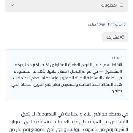
المحتويات
١٤ مايو ٢٠٢٦
10 قراءة
مشاركة
TL;DR
النقاط العمياء في القوى العاملة للمقاولين تكلف أكثر مما يدركه
المشغلون — في فواتير العمل المتنازع عليها، الأهداف المفقودة
في نطاقات، الاستجابة البطيئة للطوارئ، وإساءة استخدام الاعتمادات.
هذه المقالة تحدد التكلفة وتستعرض نظام تتبع القوى العاملة الذي
يغلقها.
في معظم مواقع البناء والصناعة في السعودية، لا يتفق
الأشخاص في الغرفة على عدد العمالة المتعاقدة. لدى الموارد
البشرية رقم من كشوف الرواتب. ولدى أمن الموقع رقم آخر من