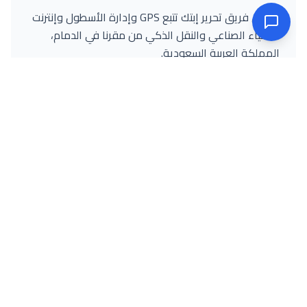
يغطي فريق تحرير إبتك تتبع GPS وإدارة الأسطول وإنترنت
الأشياء الصناعي والنقل الذكي من مقرنا في الدمام،
المملكة العربية السعودية.
البريد
LinkedIn
المزيد من المؤلف
مجمعة، مشتركة، أو فردية: أي هيكل خطة SIM للـ IoT هو الأنسب
لأسطولك السعودي؟
NB-IoT مقابل 4G لنشر إنترنت الأشياء في السعودية: أي معيار
شبكة يحتاجه جهازك؟
STC مقابل Mobily مقابل Zain: اختيار بطاقة M2M SIM لتتبع
الأسطول في المملكة العربية السعودية
تابع IPTech على لينكدإن للاطلاع على آخر المستجدات
تابع