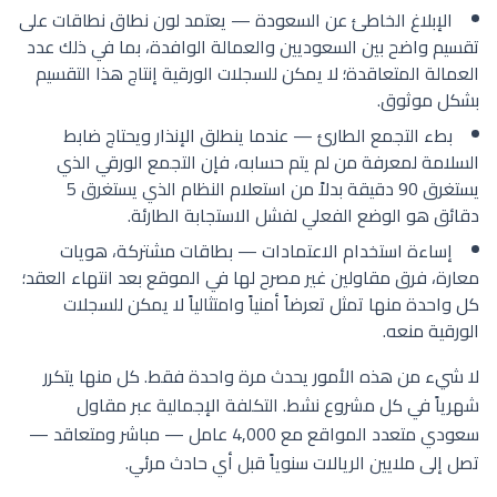
الإبلاغ الخاطئ عن السعودة — يعتمد لون نطاق نطاقات على
تقسيم واضح بين السعوديين والعمالة الوافدة، بما في ذلك عدد
العمالة المتعاقدة؛ لا يمكن للسجلات الورقية إنتاج هذا التقسيم
بشكل موثوق.
بطء التجمع الطارئ — عندما ينطلق الإنذار ويحتاج ضابط
السلامة لمعرفة من لم يتم حسابه، فإن التجمع الورقي الذي
يستغرق 90 دقيقة بدلاً من استعلام النظام الذي يستغرق 5
دقائق هو الوضع الفعلي لفشل الاستجابة الطارئة.
إساءة استخدام الاعتمادات — بطاقات مشتركة، هويات
معارة، فرق مقاولين غير مصرح لها في الموقع بعد انتهاء العقد؛
كل واحدة منها تمثل تعرضاً أمنياً وامتثالياً لا يمكن للسجلات
الورقية منعه.
لا شيء من هذه الأمور يحدث مرة واحدة فقط. كل منها يتكرر
شهرياً في كل مشروع نشط. التكلفة الإجمالية عبر مقاول
سعودي متعدد المواقع مع 4,000 عامل — مباشر ومتعاقد —
تصل إلى ملايين الريالات سنوياً قبل أي حادث مرئي.