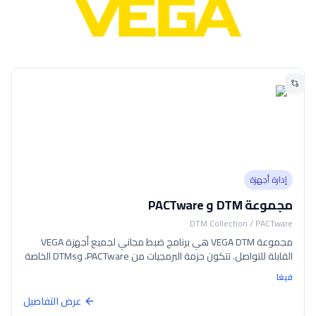
إدارة أجهزة
مجموعة DTM و PACTware
DTM Collection / PACTware
مجموعة VEGA DTM هي برنامج ضبط مجاني لجميع أجهزة VEGA
القابلة للتواصل. تتكون حزمة البرمجيات من PACTware، وDTMs الخاصة
بـ VEGA، وVEGA DataViewer، ومجموعة متنوعة من DTMs القياسية
فيغا
للتواصل. PACTware هو إطار برمجي مدعوم من عدة شركات مصنعة
لإعداد وضبط وتشخيص وتوثيق الأجهزة الميدانية بناءً على DTM. تتصل
عرض التفاصيل
DTMs الخاصة بـ VEGA بكل من الأجهزة الميدانية ووحدات التحكم، مما