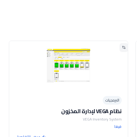
البرمجيات
نظام VEGA لإدارة المخزون
VEGA Inventory System
فيغا