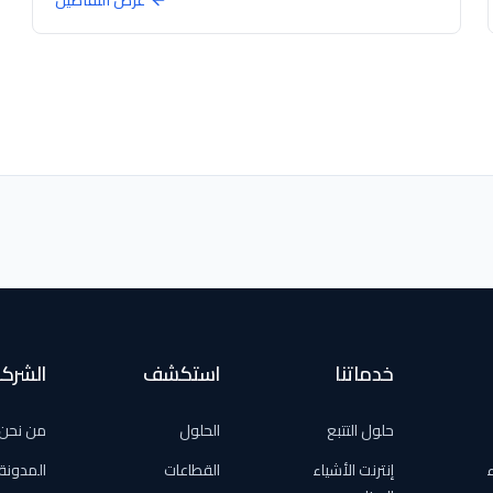
عرض التفاصيل
خدماتنا
استكشف
الشرك
حلول التتبع
الحلول
من نحن
ء
إنترنت الأشياء
القطاعات
المدونة