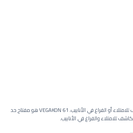
للتثبيت في مستوى السطح. الأداة مناسبة تمامًا ككاشف للامتلاء أو الفراغ في الأنابيب. VEGAKON 61 هو مفتاح حد
ف للامتلاء والفراغ في الأنابيب.