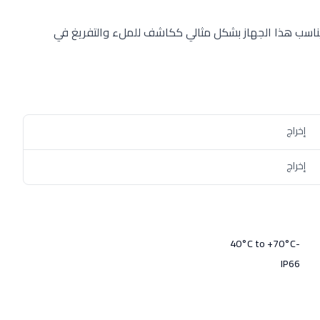
لموصلة. يناسب هذا الجهاز بشكل مثالي ككاشف للملء والتفريغ في
إخراج
إخراج
-40°C to +70°C
IP66