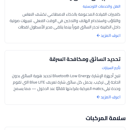
النقل والخدمات اللوجستية
كاميرات القيادة المدعومة بالذكاء الاصطناعي تكشف النعاس
والتثاؤب واستخدام الهاتف والتدخين في الوقت الفعلي. تنبيهات صوتية
داخل الكابينة تحذر السائق فوراً بينما يتلقى مدير الأسطول لقطات
الحدث للمراجعة وا...
اعرف المزيد
تحديد السائق ومكافحة السرقة
تأجير السيارات
تتيح أجهزة الإشارة Bluetooth Low Energy تحديد هوية السائق بدون
الحاجة إلى تركيب. يحمل كل سائق شارة تعريف Blue LITE التي تقوم
وحدة تيليmatics المركبة بقراءتها تلقائيًا عند الدخول — مما يسمح
بتفويض السا...
اعرف المزيد
سلامة المركبات