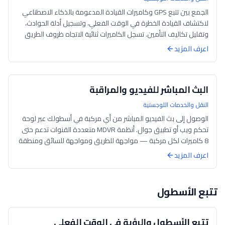
الجمع بين تتبع GPS وكاميرات القيادة المدعومة بالذكاء الاصطناعي
لاكتشاف القيادة الخطرة في الوقت الفعلي، وتسجيل أدلة الحوادث،
وتقليل تكاليف التأمين. تسجل الكاميرات ثنائية الاتجاه ظروف الطريق
وسلوك السائ...
اعرف المزيد
البث المباشر للفيديو والمراقبة
النقل والخدمات اللوجستية
الوصول إلى بث الفيديو المباشر من أي مركبة في أسطولك عبر لوحة
تحكم ويب أو تطبيق جوال. أنظمة MDVR متعددة القنوات تدعم حتى
8 كاميرات لكل مركبة — مواجهة للطريق ومواجهة للسائق ومنطقة
الشحن والنقاط العمياء...
اعرف المزيد
تتبع الأسطول
تتبع الأسطول والرؤية في الوقت الفعلي