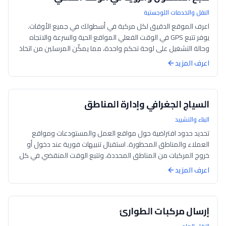
النقل والخدمات اللوجستية
اعرف الموقع الدقيق لكل مركبة في أسطولك في جميع الأوقات.
يوفر تتبع GPS في الوقت الفعلي المواقع الحية والسرعة والاتجاه
وحالة التشغيل على لوحة تحكم واحدة، مما يمكّن المرسلين من اتخاذ
قرارات مستنيرة والعم...
اعرف المزيد
السياج الجغرافي وإدارة المناطق
البناء والتشييد
تحديد حدود افتراضية حول مواقع العمل والمستودعات ومواقع
العملاء والمناطق المحظورة. استقبال تنبيهات فورية عند دخول أو
خروج المركبات من المناطق المحددة، وتتبع الوقت المنقضي في كل
موقع، وفرض الحدود التشغي...
اعرف المزيد
إرسال مركبات الطوارئ