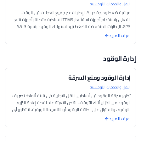
النقل والخدمات اللوجستية
مراقبة ضغط ودرجة حرارة الإطارات عبر جميع العجلات في الوقت
الفعلي باستخدام أجهزة استشعار TPMS لاسلكية متصلة بأجهزة تتبع
GPS. الإطارات المنخفضة الضغط تزيد استهلاك الوقود بنسبة 3-5%
وهي سبب رئيسي لانفجار...
اعرف المزيد
إدارة الوقود
إدارة الوقود ومنع السرقة
النقل والخدمات اللوجستية
تظهر سرقة الوقود في أساطيل النقل التجارية في ثلاثة أنماط: تصريف
الوقود من الخزان أثناء التوقف، نقص التعبئة عند نقطة إعادة التزود
بالوقود، والاحتيال على بطاقة الوقود أو القسيمة الورقية. لا تظهر أي
من ه...
اعرف المزيد