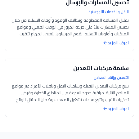
تحسين المسارات والإرسال
النقل والخدمات اللوجستية
تقليل المسافة المقطوعة وتكاليف الوقود وأوقات التسليم من خلال
تحسين المسارات بناءً على حركة المرور في الوقت الفعلي ومواقع
المركبات وأولويات التسليم. يقوم المرسلون بتعيين المهام لأقرب
سائق متاح وتتبع ال...
اعرف المزيد
سلامة مركبات التعدين
التعدين وإنتاج المعادن
تتبع مركبات التعدين الثقيلة وشاحنات النقل وناقلات الأفراد عبر مواقع
المناجم النائية. مراقبة حدود السرعة في المناطق الخطرة وفرض
تحذيرات القرب وتتبع ساعات تشغيل المعدات وضمان الامتثال للوائح
سلامة المنا...
اعرف المزيد