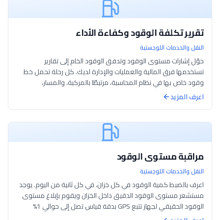
تقرير تكلفة الوقود وكفاءة الأداء
النقل والخدمات اللوجستية
حوّل إشارات مستوى الوقود وتدفق الوقود الخام إلى تقارير
تستخدمها فرق المالية والعمليات والإدارة لديك. كل رحلة تحمل خط
وقود خاص بها في نظام المحاسبة، مرتبطًا بالمركبة، والمسار،
والسائق، وطلب العميل، وسج...
اعرف المزيد
مراقبة مستوى الوقود
النقل والخدمات اللوجستية
اعرف بالضبط كمية الوقود في كل خزان، في كل ثانية من اليوم. يوجد
مستشعر مستوى الوقود الدقيق داخل الخزان ويقوم بإبلاغ مستوى
الوقود الحقيقي لجهاز تتبع GPS بدقة قياس تصل إلى حوالي 1%
وحساسية بمستوى المليمت...