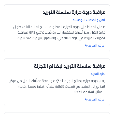
مراقبة درجة حرارة سلسلة التبريد
النقل والخدمات اللوجستية
ضمان الحفاظ على درجة الحرارة المطلوبة للسلع القابلة للتلف طوال
فترة النقل. ربط أجهزة استشعار الحرارة بأجهزة تتبع GPS لمراقبة
الحجرات المبردة في الوقت الفعلي، واستقبال تنبيهات عند انتهاك
العتبات، وإنشا...
اعرف المزيد
مراقبة سلسلة التبريد لبضائع التجزئة
تجارة التجزئة
راقب درجة حرارة بضائع التجزئة المبرَّدة والمجمَّدة أثناء النقل من مركز
التوزيع إلى المتجر، مع تنبيهات تلقائية عند أي تجاوز وسجل كامل
للامتثال لسلامة الغذاء.
اعرف المزيد