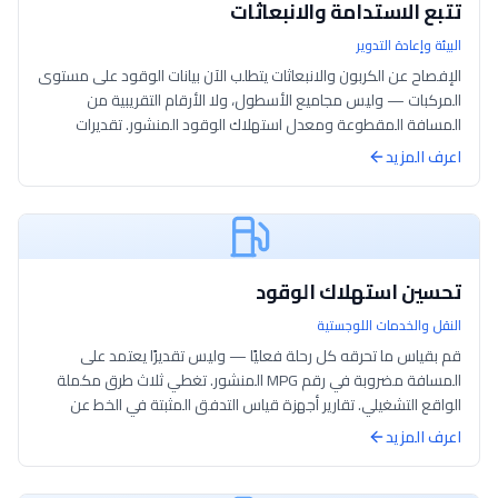
تتبع الاستدامة والانبعاثات
البيئة وإعادة التدوير
الإفصاح عن الكربون والانبعاثات يتطلب الآن بيانات الوقود على مستوى
المركبات — وليس مجاميع الأسطول، ولا الأرقام التقريبية من
المسافة المقطوعة ومعدل استهلاك الوقود المنشور. تقديرات
الانبعاثات المعتمدة عل...
اعرف المزيد
تحسين استهلاك الوقود
النقل والخدمات اللوجستية
قم بقياس ما تحرقه كل رحلة فعليًا — وليس تقديرًا يعتمد على
المسافة مضروبة في رقم MPG المنشور. تغطي ثلاث طرق مكملة
الواقع التشغيلي. تقارير أجهزة قياس التدفق المثبتة في الخط عن
اللترات التي تمر عبر خط ال...
اعرف المزيد