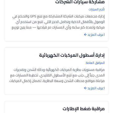
مشاركة سيارات الشركات
تأجير السيارات
إدارة مجمعات مركبات الشركة المشتركة مع تتبع GPS والتحكم في
الوصول بالأقفال الذكية وتكامل الحجز الآلي. تتبع من استخدم أي
مركبة ولمدة كم ساعة وأي المسارات تم قيادتها — مما يتيح توزيع
التكاليف العادل عبر...
اعرف المزيد
إدارة أسطول المركبات الكهربائية
المرافق العامة
مراقبة مستويات بطارية المركبات الكهربائية وحالة الشحن وتقديرات
المدى جنباً إلى جنب مع تتبع الأسطول التقليدي. تخطيط المسارات مع
مراعاة مواقع محطات الشحن وسعة البطارية، لضمان إكمال المركبات
الكهربائية م...
اعرف المزيد
مراقبة ضغط الإطارات