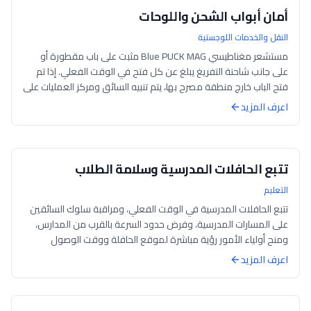
أمان أبواب الشحن واللوحات
النقل والخدمات اللوجستية
مستشعر مغناطيسي Blue PUCK MAG مثبت على باب مقطورة أو
على جانب شاحنة التفريغ يبلغ عن كل فتح في الوقت الفعلي. إذا تم
فتح الباب خارج منطقة مصرح بها، يتم تنبيه السائق ومركز العمليات على
الفور — مما يعيق س...
اعرف المزيد
تتبع الحافلات المدرسية وسلامة الطلاب
التعليم
تتبع الحافلات المدرسية في الوقت الفعلي، ومراقبة سلوك السائقين
على المسارات المدرسية، وفرض حدود السرعة بالقرب من المدارس،
ومنح أولياء الأمور رؤية مباشرة لموقع الحافلة ووقت الوصول
المتوقع. التحقق من هوي...
اعرف المزيد