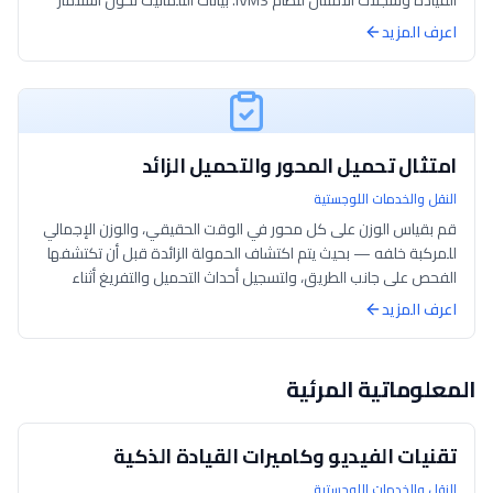
القيادة وسجلات الامتثال لنظام IVMS. بيانات التلماتيك تحول استثمار
السلامة إلى وفو...
اعرف المزيد
امتثال تحميل المحور والتحميل الزائد
النقل والخدمات اللوجستية
قم بقياس الوزن على كل محور في الوقت الحقيقي، والوزن الإجمالي
للمركبة خلفه — بحيث يتم اكتشاف الحمولة الزائدة قبل أن تكتشفها
الفحص على جانب الطريق، ولتسجيل أحداث التحميل والتفريغ أثناء
حدوثها بدلاً من إ...
اعرف المزيد
المعلوماتية المرئية
تقنيات الفيديو وكاميرات القيادة الذكية
النقل والخدمات اللوجستية