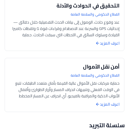
التحقيق في الحوادث والأدلة
القطاع الحكومي والسلامة العامة
عند وقوع حادث، الوصول إلى بيانات الحدث التفصيلية خلال دقائق —
إحداثيات GPS والسرعة عند الاصطدام وقراءات قوة G ولقطات كاميرا
القيادة وسلوك السائق في اللحظات التي سبقت الحادث. حماية
مؤسستك من المطالبات...
اعرف المزيد
أمن نقل الأموال
القطاع الحكومي والسلامة العامة
حماية مركبات نقل الأموال عالية القيمة بأمان متعدد الطبقات: تتبع
في الوقت الفعلي وتنبيهات انحراف المسار وأزرار الطوارئ وأقفال
الأبواب الذكية والمراقبة بالفيديو. أي انحراف عن المسار المخطط
يُطلق تنبيهات...
اعرف المزيد
سلسلة التبريد