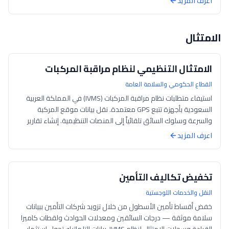
اعرف المزيد
الامتثال
الامتثال التنظيمي لنظام مراقبة المركبات
القطاع الحكومي والسلامة العامة
استيفاء متطلبات نظام مراقبة المركبات (IVMS) في المملكة العربية
السعودية بأجهزة تتبع GPS معتمدة. نقل بيانات موقع المركبة
والسرعة وسلوك السائق تلقائياً إلى المنصات التنظيمية. إنشاء تقارير
الامتثال والحف...
اعرف المزيد
تخفيض تكاليف التأمين
النقل والخدمات اللوجستية
خفض أقساط تأمين الأسطول من خلال تزويد شركات التأمين ببيانات
سلامة موثقة — درجات السائقين ومعدلات الحوادث ولقطات كاميرا