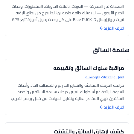
المعدات غير المحركة — العربات، ناقلات الحاويات، المقطورات، وحدات
الدعم الأرضي — لا تمتلك طاقة خاصة بها، لذا تخرج من نطاق الرؤية.
تثبيت جهاز إرسال Blue PUCK ID على كل وحدة يحول أجهزة تتبع GPS
القابلة ل...
اعرف المزيد
سلامة السائق
مراقبة سلوك السائق وتقييمه
النقل والخدمات اللوجستية
مراقبة الفرملة المفاجئة والتسارع السريع والانعطاف الحاد وأحداث
السرعة الزائدة عبر أسطولك. تعيين درجات سلامة السائقين وتحديد
السائقين ذوي المخاطر العالية وتقليل الحوادث من خلال برامج التدريب
القائمة عل...
اعرف المزيد
كشف إرهاق السائق والتشتت