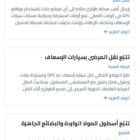
النقل العام
إرسال أقرب مركبة طوارئ متاحة إلى أي موقع حادث باستخدام مواقع
GPS في الوقت الفعلي. تتبع أوقات الاستجابة ومراقبة مسارات سيارات
الإسعاف وشاحنات الإطفاء وإنشاء تحليلات استجابة مفصلة لتحسين
الخدمة.
اعرف المزيد
تتبّع نقل المرضى بسيارات الإسعاف
الرعاية الصحية
تتبّع الموقع اللحظي لكل سيارة إسعاف عبر GPS ومشاركة وقت
وصول مقدّر دقيق مع المستشفى المستقبِل، بينما يبثّ اتصال
المركبة العلامات الحيوية للمريض إلى قسم الطوارئ أثناء النقل.
يستعدّ الفريق المستقبِل قبل...
اعرف المزيد
تتبّع أسطول المواد الواردة والبضائع الجاهزة
التصنيع