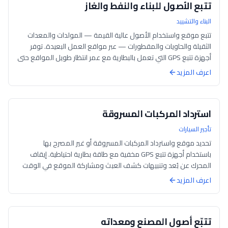
تتبع الأصول للبناء والنفط والغاز
البناء والتشييد
تتبع موقع واستخدام الأصول عالية القيمة — المولدات والمعدات
الثقيلة والحاويات والمقطورات — عبر مواقع العمل البعيدة. توفر
أجهزة تتبع GPS التي تعمل بالبطارية مع عمر انتظار طويل المواقع حتى
في حالة عدم تو...
اعرف المزيد
استرداد المركبات المسروقة
تأجير السيارات
تحديد موقع واسترداد المركبات المسروقة أو غير المصرح بها
باستخدام أجهزة تتبع GPS مخفية مع طاقة بطارية احتياطية. إيقاف
المحرك عن بُعد وتنبيهات كشف العبث ومشاركة الموقع في الوقت
الفعلي مع السلطات تمكّن م...
اعرف المزيد
تتبّع أصول المصنع ومعداته