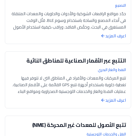
التصنيع
حدّد مواقع الرافعات الشوكية والأدوات والحاويات والمعدات المتنقلة
في أنحاء المصنع والساحة باستخدام وسوم BLE. قلّل الوقت
المستغرق في البحث، وخفّض الفاقد، وراقب كيفية استخدام الأصول
عالية القيمة.
اعرف المزيد
التتبع عبر الأقمار الصناعية للمناطق النائية
النفط والغاز البحري
تتبع المركبات والمعدات والأفراد في المناطق التي لا تتوفر فيها
تغطية خلوية باستخدام أجهزة تتبع GPS القائمة على الأقمار الصناعية.
عمليات النفط والغاز والخدمات اللوجستية الصحراوية ومواقع البناء
النائية ت...
اعرف المزيد
تتبع الأصول للمعدات غير المحركة (NME)
النقل والخدمات اللوجستية