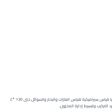
جهاز إرسال الضغط VEGABAR 28 هو جهاز عالمي مزود بخلايا قياس سيراميكية لقياس الغازات والبخار والسوائل حتى 130 °C.
 التركيب وتبسيط إدارة المخزون.