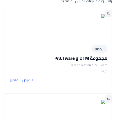
راقب وتصور بيانات القياس الخاصة بك
البرمجيات
مجموعة DTM و PACTware
DTM Collection / PACTware
فيغا
عرض التفاصيل