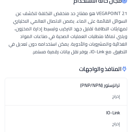
مجال حالة الاستخدام
VEGAPOINT 21 هو مفتاح حد منخفض التكلفة للكشف عن
السوائل القائمة على الماء. يضمن الاتصال العالمي الاختياري
لمهايئات النظافة تقليل جهد التركيب وتبسيط إدارة المخزون،
ويلبي تمامًا متطلبات العمليات الصحية في صناعات المواد
الغذائية والمشروبات والأدوية. يمكن استخدامه دون تعديل في
التطبيق. مع IO-Link، يوفر نقل بيانات رقمية مستمر.
المنافذ والواجهات
ترانزستور (PNP/NPN)
إخراج
IO-Link
إخراج