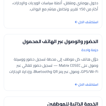
دخول بيومتري ومتنقل، أتمتة سياسات الورديات والإجازات،
أكثر من 150 تقرير، وتكامل مباشر مع الرواتب.
استكشف الحل
الحضور والوصول عبر الهاتف المحمول
حزمة واحدة
حوّل هاتف كل موظف إلى محطة تسجيل حضور ووسيلة
وصول على Matrix COSEC — تسجيل حضور تلقائي عبر
GPS/Wi-Fi، وصول عبر رمز QR وBluetooth، وإدارة الإجازات
والموافقات على iOS وAndroid.
استكشف الحل
الخدمة الذاتية للموظفين