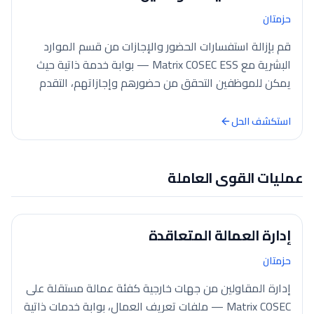
حزمتان
قم بإزالة استفسارات الحضور والإجازات من قسم الموارد
البشرية مع Matrix COSEC ESS — بوابة خدمة ذاتية حيث
يمكن للموظفين التحقق من حضورهم وإجازاتهم، التقدم
بطلب إجازة، جولات، وساعات إضافية، تسجيل الحضور عبر Wi-
Fi/GPS، وتحديث ملفاتهم الشخصية، بينما يقوم المدراء
استكشف الحل
بالموافقة من لوحة التحكم.
عمليات القوى العاملة
إدارة العمالة المتعاقدة
حزمتان
إدارة المقاولين من جهات خارجية كفئة عمالة مستقلة على
Matrix COSEC — ملفات تعريف العمال، بوابة خدمات ذاتية