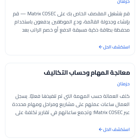
حزمتان
قم بتشغيل المقصف الخاص بك على Matrix COSEC — قم
بإنشاء وجدولة القائمة، ودع الموظفين يدفعون باستخدام
محفظة بطاقة ذكية مسبقة الدفع أو خصم الراتب بعد
الدفع، واطلب في ثوانٍ من شاشة الخدمة الذاتية، واحصل
على تقارير الاستهلاك التي تتغذى مباشرة في كشوف
استكشف الحل
الرواتب. لا نقود، لا طوابير، لا تسوية يدوية.
معالجة المهام وحساب التكاليف
حزمتان
كلف العمالة حسب المهمة التي تم تنفيذها فعليًا. يسجل
العمال ساعات عملهم على مشاريع ومراحل ومهام محددة
عبر Matrix COSEC؛ وتجمع ساعاتهم في تقارير تكلفة على
مستوى المشروع تُستخدم في الرواتب والمحاسبة وعروض
الأسعار القادمة. تعرف على أي مهمة تحقق الربح قبل
استكشف الحل
الانتهاء منها — وليس بعدها.