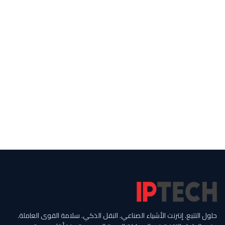
عمليات إدارة المرافق؟
تواصل مع فريقنا لمناقشة كيف يمكننا مساعدتك
في تحسين عملياتك بحلولنا الخاصة بالقطاع.
اتصل بنا
حلول التتبع. إنترنت الأشياء الصناعي. النقل الذكي. سلامة القوى العاملة.