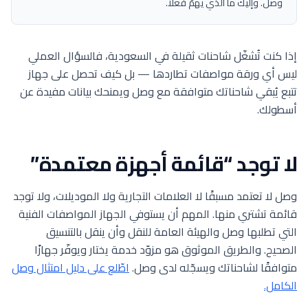
وصل. وإليك ما الذي يهمّ فعلًا.
إذا كنت تُشغّل شاحنات ثقيلة في السعودية، فالسؤال العملي
ليس أي ورقة مواصفات تطاردها — بل كيف تحصل على جهاز
تتبع يُبقي شاحناتك متوافقة مع وصل ويمنحك بيانات مفيدة عن
أسطولك.
لا توجد “قائمة أجهزة معتمدة”
وصل لا تعتمد مسبقًا لا العلامات التجارية ولا الموديلات، ولا توجد
قائمة تشتري منها. المهم أن يستوفي الجهاز المواصفات الفنية
التي تطلبها وصل والهيئة العامة للنقل وأن ينقل بالتنسيق
الصحيح. والطريق الموثوق هو مزوّد خدمة يختار ويوفّر جهازًا
متوافقًا لشاحناتك ويسجّله لدى وصل.
اطّلع على دليل امتثال وصل
الكامل.