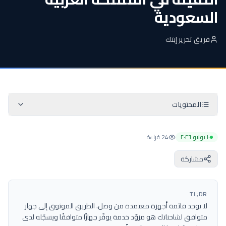
السعودية
فريق تحرير إبتك
المحتويات
١٠ يونيو ٢٠٢٦
24 قراءة
مشاركة
TL;DR
لا توجد قائمة أجهزة معتمدة من وصل. الطريق الموثوق إلى جهاز
متوافق لشاحناتك هو مزوّد خدمة يوفّر جهازًا متوافقًا ويسجّله لدى