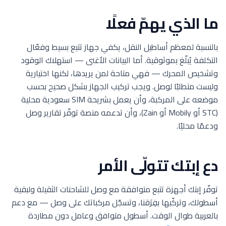
ما الذي يهمّ فعلًا
بالنسبة لمعظم أساطيل النقل، يكفي جهاز تتبع بسيط وفعّال
التكلفة يُبلّغ بموثوقية. أما البيانات الأغنى — استهلاك الوقود
وتشخيص المحرك — فهي متاحة لمن يريدها، لكنها اختيارية
وليست متطلبًا لوصل. ويجب تركيب الجهاز بشكل صحيح بحسب
موضعه على المركبة، وأن يعمل بشريحة SIM سعودية محلية
(STC أو Mobily أو Zain)، وأن تدعمه منصة توفّر تقارير وصل
ودعمًا محليًا.
دع إبتك تتولّى الأمر
توفّر إبتك أجهزة تتبع متوافقة مع وصل للشاحنات الثقيلة ولبقية
أسطولك، وتركّبها بفِرَقنا، وتسجّل مركباتك على وصل — مع دعم
بالعربية طوال الوقت. أسطول متوافق وعامل دون مطاردة