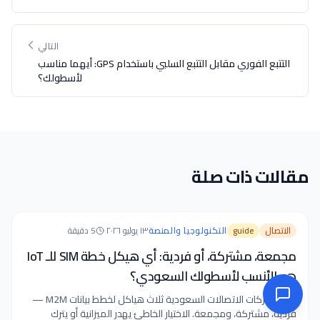
التالي
التتبع الفوري مقابل التتبع السلبي باستخدام GPS: أيهما مناسب
لأسطولك؟
مقالات ذات صلة
الاتصال
guide
التكنولوجيا والمنصة
١٣ يوليو ٢٠٢٦
·
5
دقيقة
مجمعة، مشتركة، أو فردية: أي هيكل خطة SIM للـ IoT
هو الأنسب لأسطولك السعودي؟
تقدم شركات الاتصالات السعودية ثلاث هياكل لخطط بيانات M2M —
فردية، مشتركة، ومجمعة. الاختيار الخاطئ يهدر الميزانية أو يترك