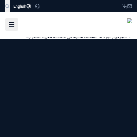
نتقل إلى المحتوى الرئيسي
English
الرئيسية
المدونة
إدارة الأسطول
اختيار جهاز تتبع GPS للشاحنات الثقيلة في المملكة العربية السعودية