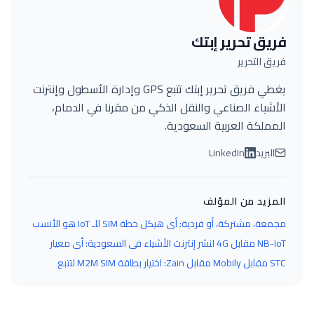
فريق تحرير إبتك
فريق التحرير
يغطي فريق تحرير إبتك تتبع GPS وإدارة الأسطول وإنترنت
الأشياء الصناعي والنقل الذكي من مقرنا في الدمام،
المملكة العربية السعودية.
البريد
LinkedIn
المزيد من المؤلف
مجمعة، مشتركة، أو فردية: أي هيكل خطة SIM للـ IoT هو الأنسب
لأسطولك السعودي؟
NB-IoT مقابل 4G لنشر إنترنت الأشياء في السعودية: أي معيار
شبكة يحتاجه جهازك؟
STC مقابل Mobily مقابل Zain: اختيار بطاقة M2M SIM لتتبع
الأسطول في المملكة العربية السعودية