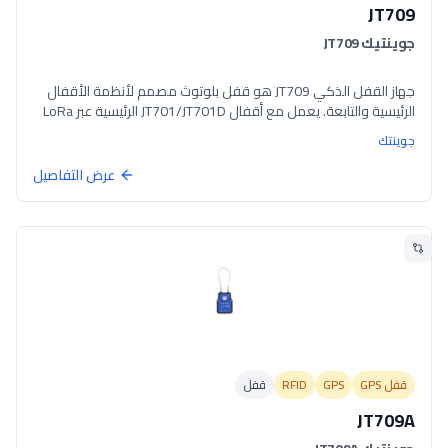
JT709
جوينتيك JT709
جهاز القفل الذكي JT709 هو قفل بلوتوث مصمم لأنظمة الأقفال
الرئيسية والتابعة. يعمل مع أقفال JT701/JT701D الرئيسية عبر LoRa
لمراقبة حاويات متعددة الأبواب وصمامات خزانات النفط واللوجستيات.
جوينتك
يتميز بفتح القفل عبر RFID/بلوتوث/LoRa، وتخزين 1,500 سجل فتح
قفل، وحماية IP67، و6 أشهر من الانتظار على بطارية قابلة للشحن
عرض التفاصيل
بسعة 4,500mAh.
قفل GPS
GPS
RFID
قفل
JT709A