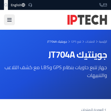
نتقل إلى المحتوى الرئيسي
English
الرئيسية
المنتجات
تتبع GPS
جوينتيك JT704A
جوينتيك JT704A
جهاز تتبع حاويات بنظام GPS وLBS مع كشف التلاعب
والتنبيهات
العودة للمنتجات