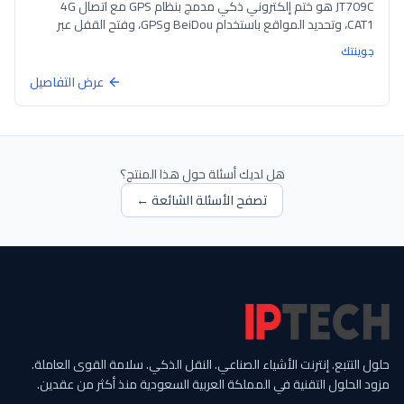
JT709C هو ختم إلكتروني ذكي مدمج بنظام GPS مع اتصال 4G
CAT1، وتحديد المواقع باستخدام BeiDou وGPS، وفتح القفل عبر
Bluetooth ورمز QR، وحماية IP67. يتميز بتنبيه السرعة الزائدة، و10
جوينتك
سياجات جغرافية، وكابل ختم قابل للاستبدال.
عرض التفاصيل
هل لديك أسئلة حول هذا المنتج؟
تصفح الأسئلة الشائعة ←
حلول التتبع. إنترنت الأشياء الصناعي. النقل الذكي. سلامة القوى العاملة.
مزود الحلول التقنية في المملكة العربية السعودية منذ أكثر من عقدين.