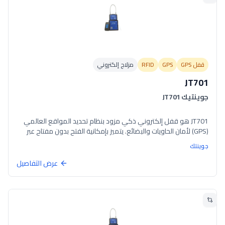
قفل GPS
GPS
RFID
مزلاج إلكتروني
JT701
جوينتيك JT701
JT701 هو قفل إلكتروني ذكي مزود بنظام تحديد المواقع العالمي
(GPS) لأمان الحاويات والبضائع. يتميز بإمكانية الفتح بدون مفتاح عبر
RFID/فتح عن بُعد، وبطارية سعة 15,000mAh، ووحدات GPS وGSM
جوينتك
مدمجة للتتبع في الوقت الحقيقي، و9 إنذارات قابلة للتكوين بما في
ذلك قطع الحبل واكتشاف العبث بالغطاء الخلفي.
عرض التفاصيل