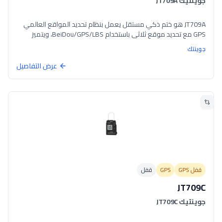
جوينتيك JT709A
JT709A هو ختم ذكي مستقل يعمل بنظام تحديد المواقع العالمي
GPS مع تحديد موقع ثلاثي باستخدام BeiDou/GPS/LBS، ويتميز
بعدة خيارات لفك القفل (Bluetooth، RFID، عن بُعد)، وتصنيف حماية
جوينتك
IP67. يتميز بمتانة تزيد عن 20,000 دورة فك قفل ومدة انتظار تزيد
عن 6 أشهر.
عرض التفاصيل
قفل GPS
GPS
قفل
JT709C
جوينتيك JT709C