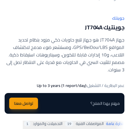
جوينتك
جوينتيك JT704A
جهاز JT704A هو جهاز تتبع حاويات ذكي مزود بنظام تحديد
المواقع GPS/BeiDou/LBS، ومستشعر ضوء مدمج لاكتشاف
التلاعب، و10 إنذارات قابلة للتكوين، وسيناريوهات استيقاظ ذكية.
مصمم للتثبيت السري في الحاويات مع قدرة على الانتظار تصل إلى
3 سنوات.
عمر البطارية / التشغيل
:
Up to 3 years (1 report/day)
مهتم بهذا المنتج؟
تواصل معنا
نظرة عامة
المواصفات الفنية
التحميلات والموارد
1
19