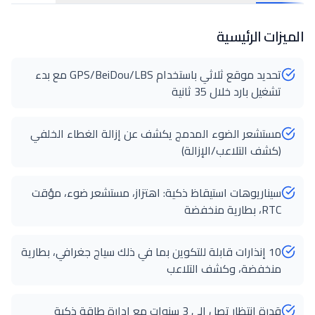
الميزات الرئيسية
تحديد موقع ثلاثي باستخدام GPS/BeiDou/LBS مع بدء
تشغيل بارد خلال 35 ثانية
مستشعر الضوء المدمج يكشف عن إزالة الغطاء الخلفي
(كشف التلاعب/الإزالة)
سيناريوهات استيقاظ ذكية: اهتزاز، مستشعر ضوء، مؤقت
RTC، بطارية منخفضة
10 إنذارات قابلة للتكوين بما في ذلك سياج جغرافي، بطارية
منخفضة، وكشف التلاعب
قدرة انتظار تصل إلى 3 سنوات مع إدارة طاقة ذكية