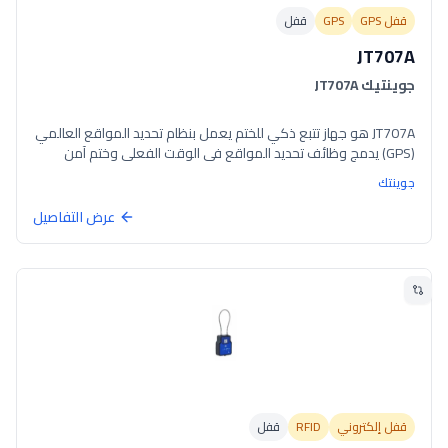
قفل GPS
GPS
قفل
JT707A
جوينتيك JT707A
JT707A هو جهاز تتبع ذكي للختم يعمل بنظام تحديد المواقع العالمي
(GPS) يدمج وظائف تحديد المواقع في الوقت الفعلي وختم آمن
لضمان أمان نقل البضائع بشكل شامل.
جوينتك
عرض التفاصيل
قفل إلكتروني
RFID
قفل