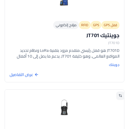
قفل GPS
GPS
RFID
مزلاج إلكتروني
جوينتيك JT701
JT701D
JT701D هو قفل رئيسي متقدم مزود بتقنية LoRa ونظام تحديد
المواقع العالمي، وهو خليفة JT701. يدعم ما يصل إلى 10 أقفال
فرعية JT709 و10 مستشعرات حرارة/رطوبة JT126 في وقت واحد عبر
جوينتك
بوابة LoRa الخاصة به. يتميز بتقنية Bluetooth 5.0، و500 بطاقة RFID،
وشريحتين SIM، واتصال 4G، و10 إنذارات، وأنماط نوم عميق/تتبع/
عرض التفاصيل
استعداد.