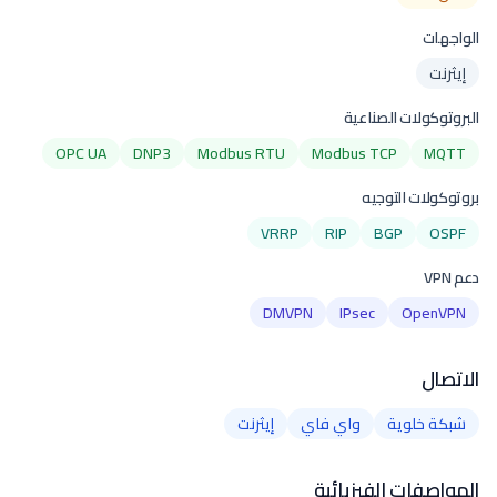
الواجهات
إيثرنت
البروتوكولات الصناعية
OPC UA
DNP3
Modbus RTU
Modbus TCP
MQTT
بروتوكولات التوجيه
VRRP
RIP
BGP
OSPF
دعم VPN
DMVPN
IPsec
OpenVPN
الاتصال
شبكة خلوية
واي فاي
إيثرنت
المواصفات الفيزيائية