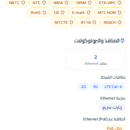
NBTC
NTC
IMDA
SIRIM
ETA-WPC
RoHS
CB
E-mark
MTC NOM
MTCTE
R118
REACH
المنافذ والبروتوكولات
2
منافذ Ethernet
نطاقات الشبكة
2G
3G
LTE Cat-4
سرعة Ethernet
إيثرنت سريع
الطاقة عبر Ethernet (PoE)
دخل PoE