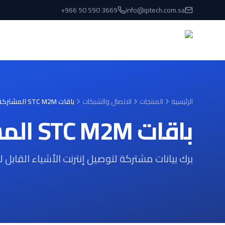
نتقل إلى المحتوى الرئيسي
+966 50 590 3669
info@iptech.com.sa
الرئيسية
المنتجات
الاتصال والشبكات
باقات STC M2M المشتركة
باقات STC M2M المشتركة
برك بيانات مشتركة لتوصيل إنترنت الأشياء القابل 