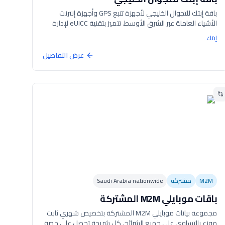
باقة إبتك للتجوال الخليجي لأجهزة تتبع GPS وأجهزة إنترنت
الأشياء العاملة عبر الشرق الأوسط. تتميز بتقنية eUICC لإدارة
الملفات عن بُعد ونطاق حراري صناعي (من -25 إلى +85 درجة
إبتك
مئوية). تغطي السعودية والبحرين وقطر والكويت وعمان
والأردن والإمارات عبر مشغلين محليين متعددين.
عرض التفاصيل
M2M
مشتركة
Saudi Arabia nationwide
باقات موبايلي M2M المشتركة
مجموعة بيانات موبايلي M2M المشتركة بتخصيص شهري ثابت
موزع بالتساوي على جميع الشرائح. كل شريحة تحصل على حصة