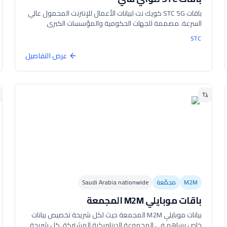
باقات STC 5G كويك نت لبيانات الأعمال للإنترنت المحمول عالي
السرعة. مصممة للجهات الحكومية والمؤسسات الكبرى
والشركات الصغيرة والمتوسطة. تدعم سرعات 5G مع انتقال
STC
تلقائي إلى 4G. التزام 12 دورة فوترة كحد أدنى.
عرض التفاصيل
M2M
مجمّعة
Saudi Arabia nationwide
باقات موبايلي M2M المجمعة
بيانات موبايلي M2M المجمعة حيث لكل شريحة تخصيص بيانات
خاص يساهم في المجموعة الديناميكية المشتركة. كل شريحة