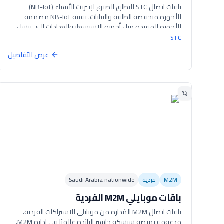
باقات اتصال STC للنطاق الضيق لإنترنت الأشياء (NB-IoT)
للأجهزة منخفضة الطاقة والبيانات. تقنية NB-IoT مصممة
للأجهزة المقيدة مثل أجهزة الاستشعار والعدادات التي ترسل
كميات صغيرة من البيانات بشكل متقطع. توفر تغطية ممتدة
STC
وأمان مبني على LTE. متاحة باشتراكات شهرية وسنوية.
عرض التفاصيل
M2M
فردية
Saudi Arabia nationwide
باقات موبايلي M2M الفردية
باقات اتصال M2M المُدارة من موبايلي للاشتراكات الفردية.
مدعومة بمنصة سيسكو جاسبر الرائدة عالميًا في إدارة M2M.