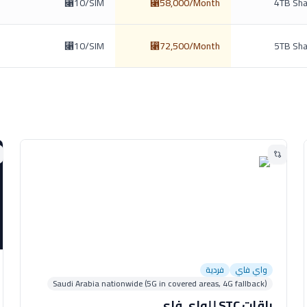
⃁10/SIM
⃁58,000/Month
4TB Sha
⃁10/SIM
⃁72,500/Month
5TB Sha
واي فاي
فردية
Saudi Arabia nationwide (5G in covered areas, 4G fallback)
باقات STC للواي فاي