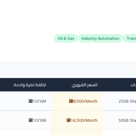
Oil & Gas
Industry Automation
Tran
نات
السعر الشهري
تكلفة لمرة واحدة
⃁10/SIM
⃁8,500/Month
25GB Sha
⃁10/SIM
⃁16,500/Month
50GB Sha