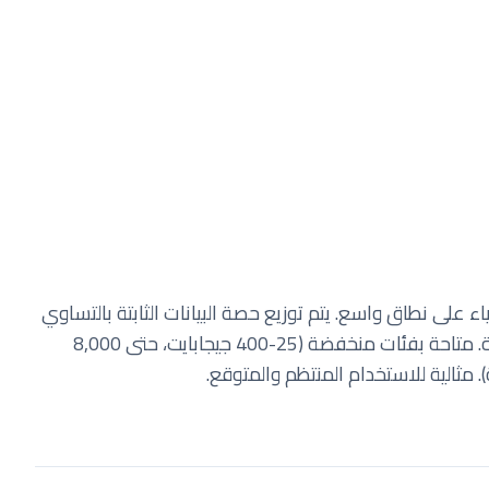
شر إنترنت الأشياء على نطاق واسع. يتم توزيع حصة البيانات الثابتة بالتساوي
على جميع الشرائح. كل شريحة تحصل على حصة مضمونة. متاحة بفئات منخفضة (25-400 جيجابايت، حتى 8,000