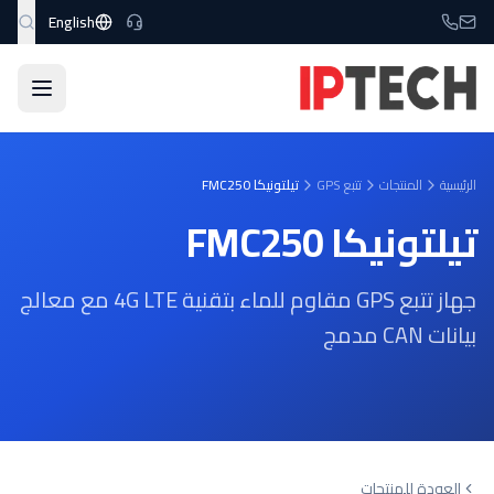
نتقل إلى المحتوى الرئيسي
English
الرئيسية
المنتجات
تتبع GPS
تيلتونيكا FMC250
تيلتونيكا FMC250
جهاز تتبع GPS مقاوم للماء بتقنية 4G LTE مع معالج
بيانات CAN مدمج
العودة للمنتجات