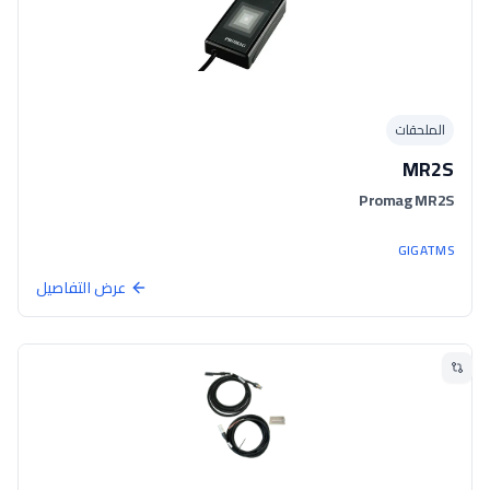
الملحقات
MR2S
Promag MR2S
GIGATMS
عرض التفاصيل