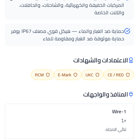
المركبات الخفيفة والكهربائية، والشاحنات، والحافلات،
والآلات الخاصة
حماية ضد الغبار والماء — هيكل قوي مصنف IP67 يوفر
حماية موثوقة ضد الغبار ومقاومة للماء
الاعتمادات والشهادات
RCM
E-Mark
UKC
CE / RED
المنافذ والواجهات
1-Wire
×1
ثنائي الاتجاه