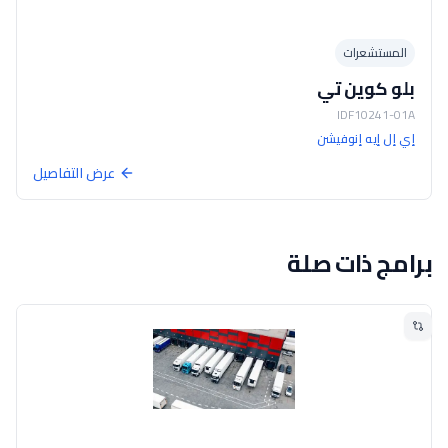
المستشعرات
بلو كوين تي
IDF10241-01A
إي إل إيه إنوفيشن
عرض التفاصيل
برامج ذات صلة