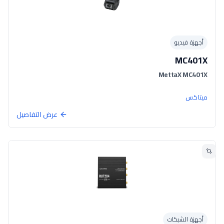
أجهزة فيديو
MC401X
MettaX MC401X
ميتاكس
عرض التفاصيل
أجهزة الشبكات