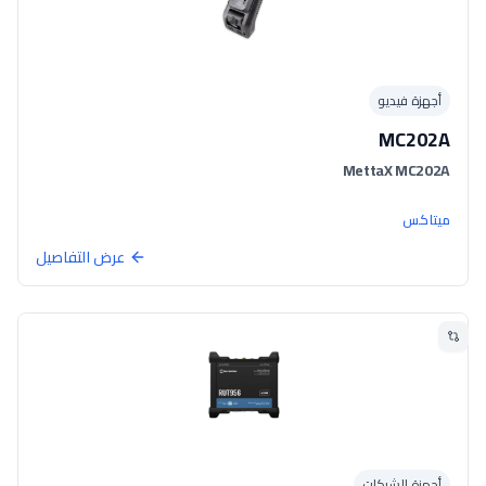
أجهزة فيديو
MC202A
MettaX MC202A
ميتاكس
عرض التفاصيل
أجهزة الشبكات