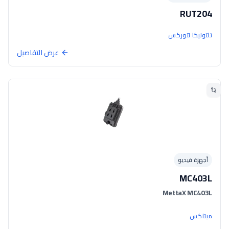
RUT204
تلتونيكا نتوركس
عرض التفاصيل
أجهزة فيديو
MC403L
MettaX MC403L
ميتاكس