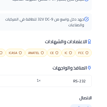
جهد دخل واسع من 9-32V DC للطاقة في المركبات
والصناعات
الاعتمادات والشهادات
ICASA
ANATEL
CE
IC
FCC
المنافذ والواجهات
RS-232
×1
الاتصال