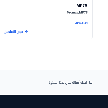
MF7S
Promag MF7S
GIGATMS
عرض التفاصيل
هل لديك أسئلة حول هذا المنتج؟