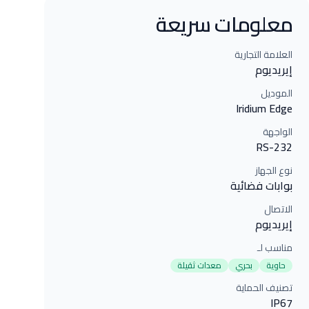
معلومات سريعة
العلامة التجارية
إيريديوم
الموديل
Iridium Edge
الواجهة
RS-232
نوع الجهاز
بوابات فضائية
الاتصال
إيريديوم
مناسب لـ
حاوية
بحري
معدات ثقيلة
تصنيف الحماية
IP67