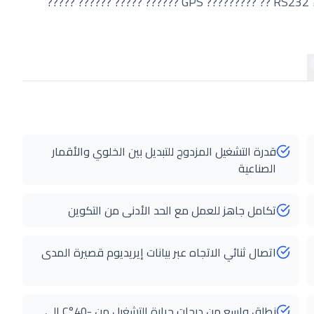
????? ?????. ?????? ?????? ??? ????? ????? ????? ???? GPS ????????? ?? RS232 ?????? ????? ?????? ?????
قدرة التشغيل المزدوج للتبديل بين الخلوي والأقمار
الصناعية
تكامل جاهز للعمل مع الحد الأدنى من التكوين
اتصال ثنائي الاتجاه عبر بيانات إيريديوم قصيرة المدى
نطاق واسع من درجات حرارة التشغيل من -40°C إلى