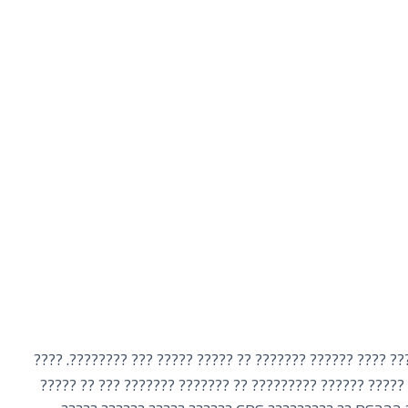
???? ?????? ??????? ??? ??????? ???????? ??????? ????? 
??????? ??????? ????? ??????? ???? ???????? ??????? ??