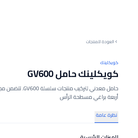
العودة للمنتجات
كويكلينك
كويكلينك حامل GV600
حامل معدني لتركي
أربعة براغي مسطحة الرأس
نظرة عامة
الميزات الرئيسية