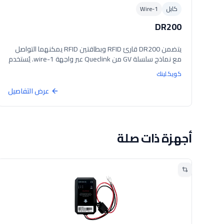
كابل
1-Wire
DR200
يتضمن DR200 قارئ RFID وبطاقتين RFID يمكنهما التواصل
مع نماذج سلسلة GV من Queclink عبر واجهة 1-wire. يُستخدم
لتحديد هوية السائقين في تطبيقات إدارة الأسطول. الأجهزة
كويكلينك
المدعومة: GV65/GV300CAN/GV56/GV56RS/GV350MG
(اتصال 1-wire) GV300/GV300W/GV75/GV75W (اتصال
عرض التفاصيل
RS232 بواسطة مجموعة Queclink AC100)
أجهزة ذات صلة