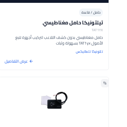
حامل / قاعدة
تيلتونيكا حامل مغناطيسي
TAT1YX
حامل مغناطيسي بدون كشف التلاعب لتركيب أجهزة تتبع
الأصول TAT1yx بسهولة وثبات
تلتونيكا تلماتيكس
عرض التفاصيل