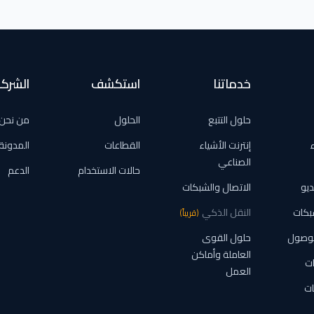
خدماتنا
استكشف
الشرك
حلول التتبع
الحلول
من نحن
ء
إنترنت الأشياء
القطاعات
المدونة
الصناعي
حالات الاستخدام
الدعم
ديو
الاتصال والشبكات
بكات
النقل الذكي
(
قريباً
)
لوصول
حلول القوى
العاملة وأماكن
ات
العمل
ات