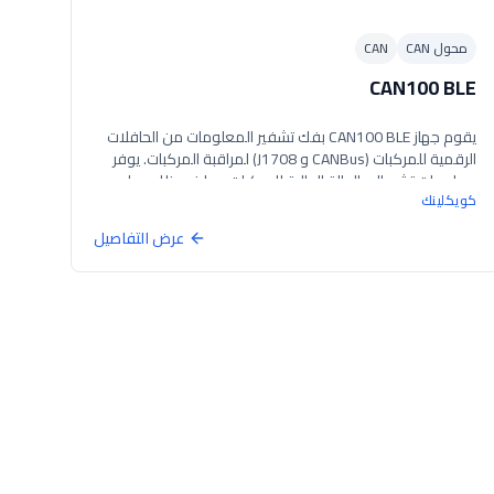
محول CAN
CAN
CAN100 BLE
يقوم جهاز CAN100 BLE بفك تشفير المعلومات من الحافلات
الرقمية للمركبات (CANBus و J1708) لمراقبة المركبات. يوفر
معلومات تشير إلى الحالة الحالية للمركبات، بما في ذلك عداد
كويكلينك
المسافات، مستوى الوقود، سرعة المحرك، درجة حرارة المحرك
وحالة الأبواب عبر BLE.
عرض التفاصيل