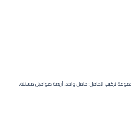
ب منتجات سلسلة GV600. تتضمن مجموعة تركيب الحامل: حامل واحد، أربعة صواميل مسننة،