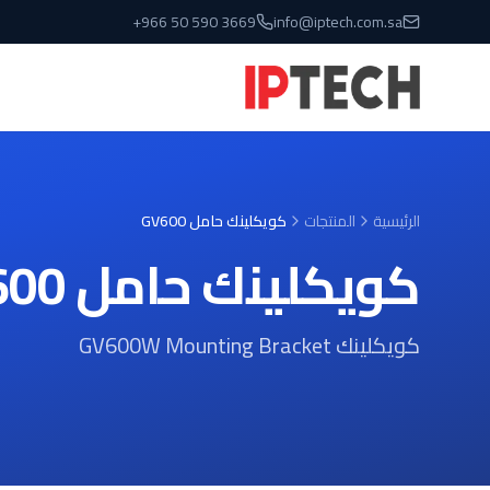
نتقل إلى المحتوى الرئيسي
+966 50 590 3669
info@iptech.com.sa
الرئيسية
المنتجات
كويكلينك حامل GV600
كويكلينك حامل GV600
كويكلينك GV600W Mounting Bracket