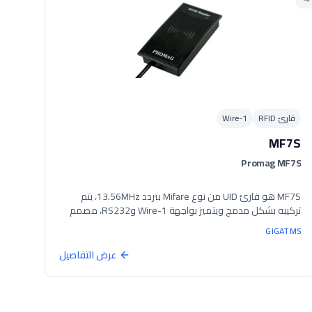
قارئ RFID
1-Wire
MF7S
Promag MF7S
MF7S هو قارئ UID من نوع Mifare بتردد 13.56MHz، يتم
تركيبه بشكل مدمج ويتميز بواجهة 1-Wire وRS232، مصمم
للتكامل مع أجهزة تتبع المركبات ووحدات التحكم. مع مدخل
GIGATMS
طاقة يتراوح بين 10-48VDC، يمكن تركيبه في أي مركبة. يتمتع
بحجم أكبر من MR2S، مما يجعله مثالياً للتركيب على لوحة
عرض التفاصيل
القيادة أو في الألواح. يعد بديلاً فعالاً من حيث التكلفة لـ
iButton باستخدام بطاقات Mifare منخفضة التكلفة.