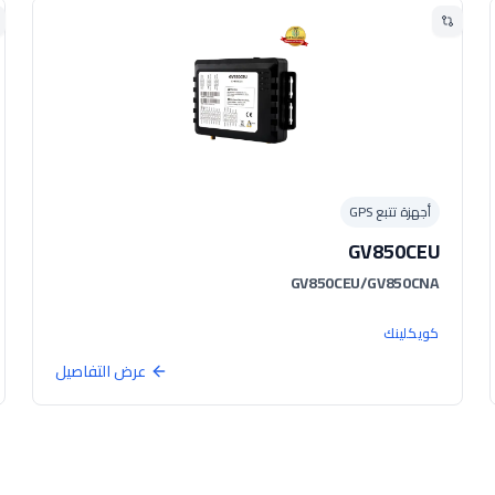
أجهزة تتبع GPS
GV850CEU
GV850CEU/GV850CNA
كويكلينك
عرض التفاصيل