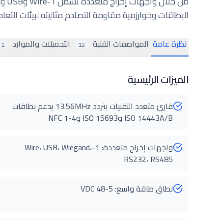
البطاقات وخوارزمية مقاومة التصادم مثاليته لبيئات التع
نظرة عامة
المواصفات الفنية
التحميلات والموارد
1
12
الميزات الرئيسية
قارئ متعدد التقنيات بتردد 13.56MHz يدعم بطاقات
ISO 14443A/B وISO 15693 وNFC 1-4
واجهات إخراج متعددة: 1-Wire، USB، Wiegand،
RS232، RS485
نطاق طاقة واسع: 5-48 VDC