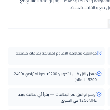
من خلال واجهات إخراج متعددة تشمل 1-Wire وUSB وWiegand وRS232 وRS485. توفر توافقه الواسع مع
امل مع بطاقات متعددة.
خوارزمية مقاومة التصادم لمعالجة بطاقات متعددة
معدل نقل قابل للتكوين: 19200 bps افتراضي (2400-
115200 متاح)
أوسع توافق مع البطاقات — يقرأ أي بطاقة بتردد
13.56MHz في السوق