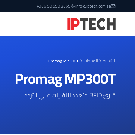
نتقل إلى المحتوى الرئيسي
+966 50 590 3669
info@iptech.com.sa
الرئيسية
المنتجات
Promag MP300T
Promag MP300T
قارئ RFID متعدد التقنيات عالي التردد