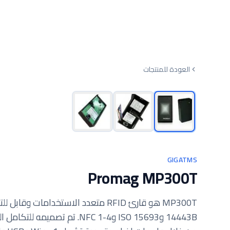
العودة للمنتجات
GIGATMS
Promag MP300T
14443B وISO 15693 وNFC 1-4.