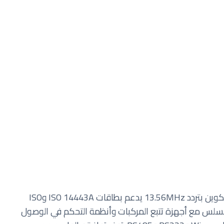
MP300T هو قارئ RFID متعدد الاستخدامات وقابل للتكوين بتردد 13.56MHz يدعم بطاقات ISO 14443A وISO
 تم تصميمه للتكامل السلس مع أجهزة تتبع المركبات وأنظمة التحكم في الوصول