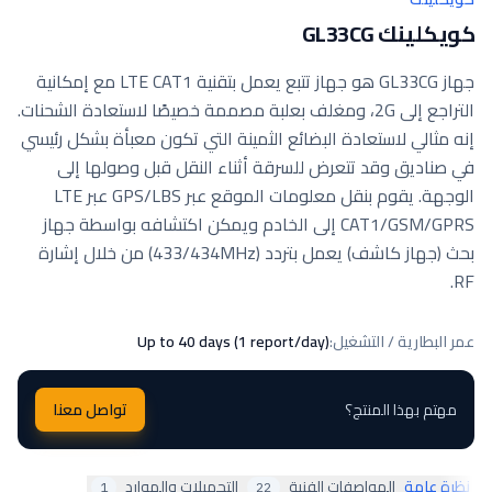
كويكلينك GL33CG
جهاز GL33CG هو جهاز تتبع يعمل بتقنية LTE CAT1 مع إمكانية
التراجع إلى 2G، ومغلف بعلبة مصممة خصيصًا لاستعادة الشحنات.
إنه مثالي لاستعادة البضائع الثمينة التي تكون معبأة بشكل رئيسي
في صناديق وقد تتعرض للسرقة أثناء النقل قبل وصولها إلى
الوجهة. يقوم بنقل معلومات الموقع عبر GPS/LBS عبر LTE
CAT1/GSM/GPRS إلى الخادم ويمكن اكتشافه بواسطة جهاز
بحث (جهاز كاشف) يعمل بتردد (433/434MHz) من خلال إشارة
RF.
عمر البطارية / التشغيل
:
Up to 40 days (1 report/day)
مهتم بهذا المنتج؟
تواصل معنا
نظرة عامة
المواصفات الفنية
التحميلات والموارد
1
22