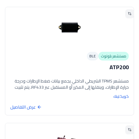
لضغط الإطارات، وتركيب مدمج لتجنب التلف. يمكن استخدامه على
سيارات الدفع الرباعي، والحافلات الصغيرة، والشاحنات، والدراجات النارية،
والمعسكرات الصغيرة، وغيرها.
مستشعر بلوتوث
BLE
ATP200
مستشعر TPMS الشريطي الداخلي يجمع بيانات ضغط الإطارات ودرجة
حرارة الإطارات، وينقلها إلى المكرر أو المستقبل عبر RF433، يتم تثبيت
المستشعر على محور الإطار الداخلي بواسطة حزام.
كويكلينك
عرض التفاصيل