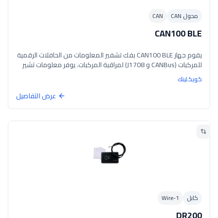
محول CAN
CAN
CAN100 BLE
يقوم جهاز CAN100 BLE بفك تشفير المعلومات من الحافلات الرقمية
للمركبات (CANBus و J1708) لمراقبة المركبات. يوفر معلومات تشير
إلى الحالة الحالية للمركبات، بما في ذلك عداد المسافات، مستوى
كويكلينك
الوقود، سرعة المحرك، درجة حرارة المحرك وحالة الأبواب عبر BLE.
عرض التفاصيل
كابل
1-Wire
DR200