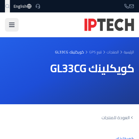
نتقل إلى المحتوى الرئيسي
English
الرئيسية
المنتجات
تتبع GPS
كويكلينك GL33CG
كويكلينك GL33CG
العودة للمنتجات
كويكلينك