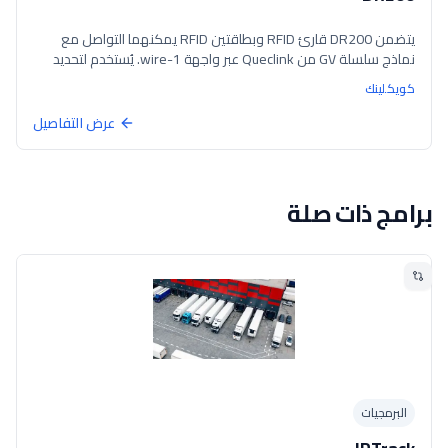
يتضمن DR200 قارئ RFID وبطاقتين RFID يمكنهما التواصل مع
نماذج سلسلة GV من Queclink عبر واجهة 1-wire. يُستخدم لتحديد
هوية السائقين في تطبيقات إدارة الأسطول. الأجهزة المدعومة:
كويكلينك
GV65/GV300CAN/GV56/GV56RS/GV350MG (اتصال 1-wire)
GV300/GV300W/GV75/GV75W (اتصال RS232 بواسطة مجموعة
عرض التفاصيل
Queclink AC100)
برامج ذات صلة
البرمجيات