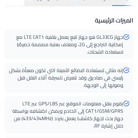
الميزات الرئيسية
جهاز GL33CG هو جهاز تتبع يعمل بتقنية LTE CAT1 مع
إمكانية التراجع إلى 2G، ومغلف بعلبة مصممة خصيصًا
لاستعادة الشحنات.
إنه مثالي لاستعادة البضائع الثمينة التي تكون معبأة بشكل
رئيسي في صناديق وقد تتعرض للسرقة أثناء النقل قبل
وصولها إلى الوجهة.
يقوم بنقل معلومات الموقع عبر GPS/LBS عبر LTE
CAT1/GSM/GPRS إلى الخادم ويمكن اكتشافه بواسطة
جهاز بحث (جهاز كاشف) يعمل بتردد (433/434MHz) من
خلال إشارة RF.